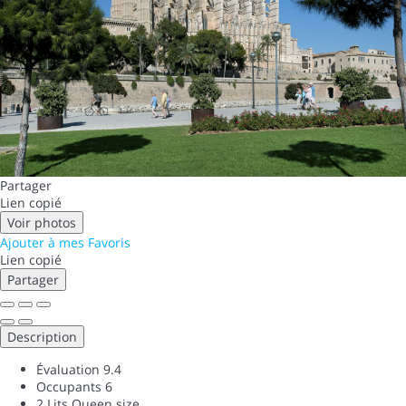
Partager
Lien copié
Voir photos
Ajouter à mes Favoris
Lien copié
Partager
Description
Évaluation
9.4
Occupants
6
2 Lits Queen size